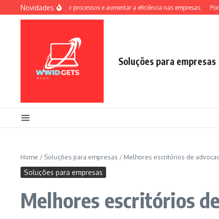
Ir para o conteúdo
Novidades
emas: como otimizar processos e aumentar a eficiência nas empresas
Por que as
Soluções para empresas
Home
/
Soluções para empresas
/
Melhores escritórios de advocaci
Soluções para empresas
Melhores escritórios de