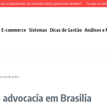
 plataformas de conteúdo adulto geram tanto dinheiro?
Por que as mulheres es
E-commerce
Sistemas
Dicas de Gestão
Análises e
a em Brasilia
 advocacia em Brasilia